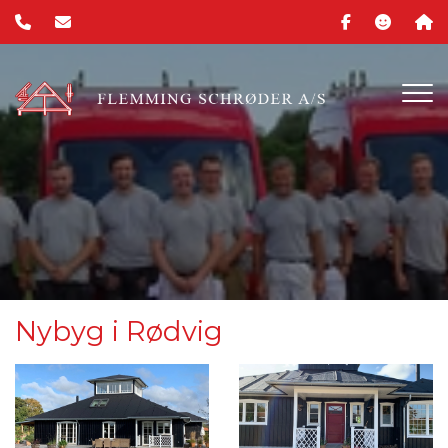
Gå
til
hovedindhold
Nybyg i Rødvig